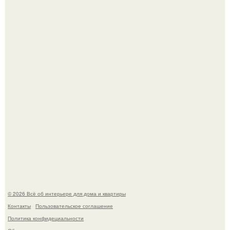
Три года назад мы купили борщевичное поле и
придумали мечту!
Преображение в ванной на ул. генерала Григорова, д.
36!
© 2026 Всё об интерьере для дома и квартиры
Контакты
Пользовательское соглашение
Политика конфидециальности