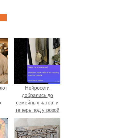
ают
Нейросети
добрались до
о
семейных чатов, и
теперь под угрозой
мамины нервы.