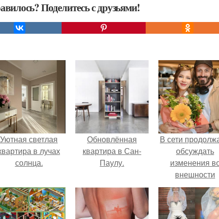
авилось? Поделитесь с друзьями!
Уютная светлая
Обновлённая
В сети продолж
квартира в лучах
квартира в Сан-
обсуждать
солнца.
Паулу.
изменения в
внешности
актрисы.