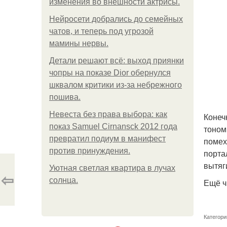
изменения во внешности актрисы.
Нейросети добрались до семейных
чатов, и теперь под угрозой
мамины нервы.
Детали решают всё: выход приянки
чопры на показе Dior обернулся
шквалом критики из-за небрежного
пошива.
Невеста без права выбора: как
Конеч
показ Samuel Cirnansck 2012 года
тоном
превратил подиум в манифест
помех
против принуждения.
порта
вытяг
Уютная светлая квартира в лучах
⇦
солнца.
Ещё ч
Категори