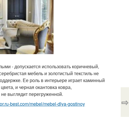
лыми - допускается использовать коричневый,
 серебристая мебель и золотистый текстиль не
оддержке. Ее роль в интерьере играет каминный
вета, и черная окантовка ковра,
 не выглядит перегруженной.
⇨
erior.ru-best.com/mebel/mebel-dlya-gostinoy