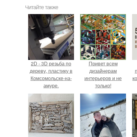
Читайте также
2D - 3D резьба по
Привет всем
дереву, пластику в
дизайнерам
Комсомольске-на-
интерьеров и не
к
амуре.
только!