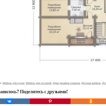
и:
Мебель для кухни
,
Мебель для гостиной
,
Идеи дизайна спальни
,
Детская мебель
,
Ин
авилось? Поделитесь с друзьями!