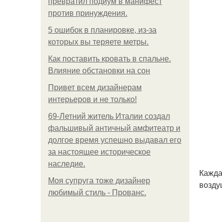
превратил подиум в манифест
против принуждения.
5 ошибок в планировке, из-за
которых вы теряете метры.
Как поставить кровать в спальне.
Влияние обстановки на сон
Привет всем дизайнерам
интерьеров и не только!
69-Летний житель Италии создал
фальшивый античный амфитеатр и
долгое время успешно выдавал его
за настоящее историческое
наследие.
Кажда
Моя супруга тоже дизайнер
возду
любимый стиль - Прованс.