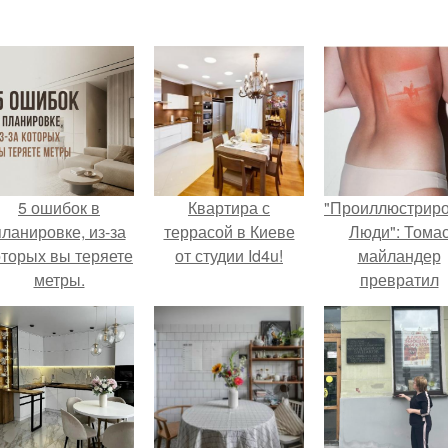
5 ошибок в
Квартира с
"Проиллюстрир
планировке, из-за
террасой в Киеве
Люди": Тома
оторых вы теряете
от студии Id4u!
майландер
метры.
превратил
солнечные ожог
арт - объект.