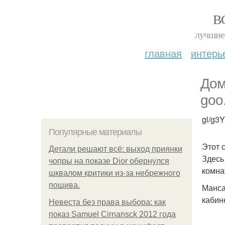
В
лучшие 
главная
интерь
Дом
goo
gl/g3
Популярные материалы
Этот 
Детали решают всё: выход приянки
Здесь
чопры на показе Dior обернулся
комна
шквалом критики из-за небрежного
пошива.
Манса
кабин
Невеста без права выбора: как
показ Samuel Cirnansck 2012 года