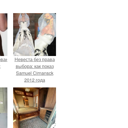
ованные
Невеста без права
с
выбора: как показ
Samuel Cirnansck
2012 года
и в
превратил подиум
в манифест против
принуждения.