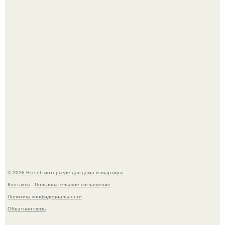
превратил солнечные ожоги в арт - объект.
69-Летний житель Италии создал фальшивый античный
амфитеатр и долгое время успешно выдавал его за
настоящее историческое наследие.
© 2026 Всё об интерьере для дома и квартиры
Контакты
Пользовательское соглашение
Политика конфидециальности
Обратная связь