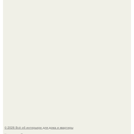
Среди сосен. Этот дом словно вырос среди деревьев, и
жизнь здесь течет в собственном ритме - спокойно, без
спешки и лишнего шума.
Дримскроллинг - новый формат мечтательности.
© 2026 Всё об интерьере для дома и квартиры