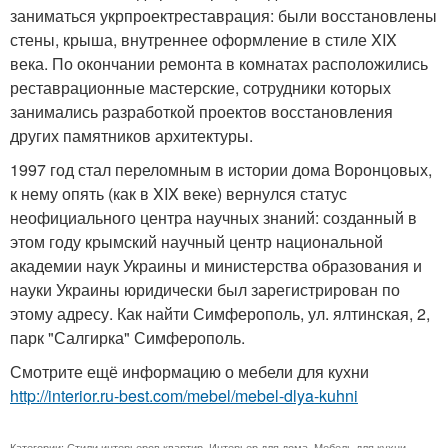
заниматься укрпроектреставрация: были восстановлены
стены, крыша, внутреннее оформление в стиле XIX
века. По окончании ремонта в комнатах расположились
реставрационные мастерские, сотрудники которых
занимались разработкой проектов восстановления
других памятников архитектуры.
1997 год стал переломным в истории дома Воронцовых,
к нему опять (как в XIX веке) вернулся статус
неофициального центра научных знаний: созданный в
этом году крымский научный центр национальной
академии наук Украины и министерства образования и
науки Украины юридически был зарегистрирован по
этому адресу. Как найти Симферополь, ул. ялтинская, 2,
парк "Салгирка" Симферополь.
Смотрите ещё информацию о мебели для кухни
http://interior.ru-best.com/mebel/mebel-dlya-kuhni
Категории:
Стили интерьеров квартир
,
Интерьер для дома
,
Мебель для кухни
,