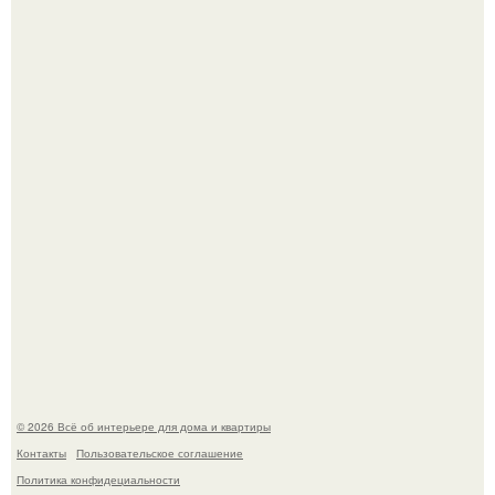
Литературная Москва. Дома - музеи писателей.
Это жилой комплекс в Париже, в пригороде нуази - ле -
гран.
© 2026 Всё об интерьере для дома и квартиры
Контакты
Пользовательское соглашение
Политика конфидециальности