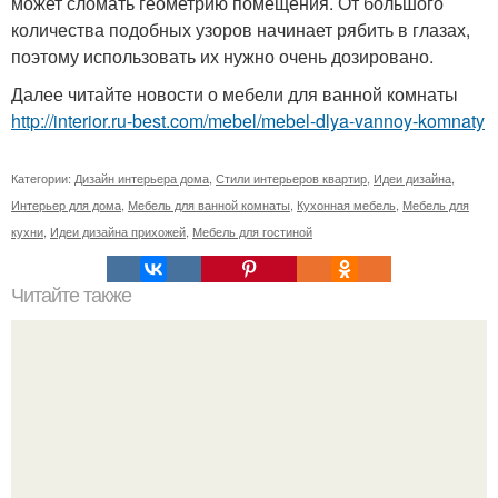
может сломать геометрию помещения. От большого
количества подобных узоров начинает рябить в глазах,
поэтому использовать их нужно очень дозировано.
Далее читайте новости о мебели для ванной комнаты
http://interior.ru-best.com/mebel/mebel-dlya-vannoy-komnaty
Категории:
Дизайн интерьера дома
,
Стили интерьеров квартир
,
Идеи дизайна
,
Интерьер для дома
,
Мебель для ванной комнаты
,
Кухонная мебель
,
Мебель для
кухни
,
Идеи дизайна прихожей
,
Мебель для гостиной
Читайте также