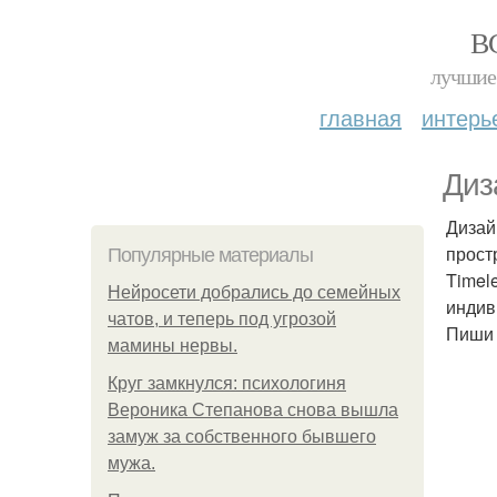
В
лучшие 
главная
интерь
Диз
Дизай
прост
Популярные материалы
Timel
Нейросети добрались до семейных
индив
чатов, и теперь под угрозой
Пиши 
мамины нервы.
Круг замкнулся: психологиня
Вероника Степанова снова вышла
замуж за собственного бывшего
мужа.