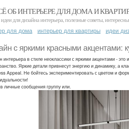
СЁ ОБ ИНТЕРЬЕРЕ ДЛЯ ДОМА И КВАРТИ
идеи для дизайна интерьера, полезные советы, интересны
ер для дома
интерьер для квартиры
идеи ди
айн с яркими красными акцентами: ку
н интерьера в стиле неоклассики с яркими акцентами - это
ранство. Яркие детали привнесут энергию и динамику, а кл
ess Appeal. Не бойтесь экспериментировать с цветом и фо
идуальности!
в личные сообщения группу или.