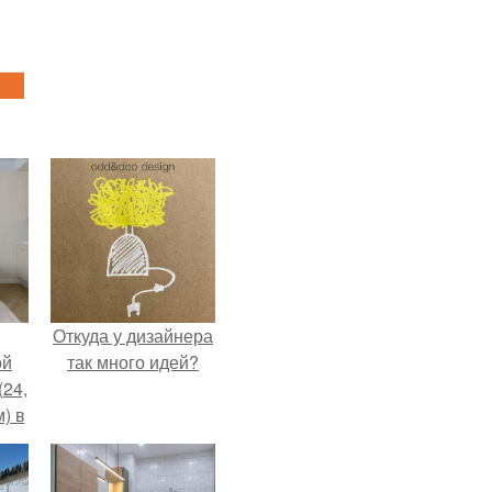
Откуда у дизайнера
ой
так много идей?
(24,
) в