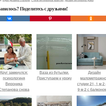
и:
Идеи дизайна спальни
,
Стили интерьеров квартир
,
Дизайн интерьера дома
авилось? Поделитесь с друзьями!
Круг замкнулся:
Ваза из бутылки.
Дизайн
психологиня
Приступаем к уроку
малометражн
Вероника
студии 21, 1 м 2 
Степанова снова
9 м 2 с балконом
вышла замуж за
Краснодаре.
собственного