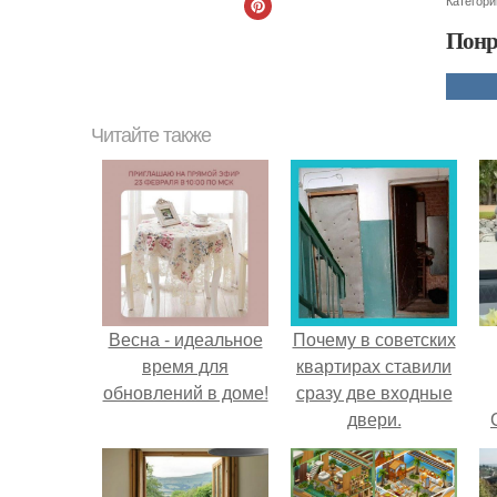
Категори
Понр
Читайте также
Весна - идеальное
Почему в советских
время для
квартирах ставили
обновлений в доме!
сразу две входные
двери.