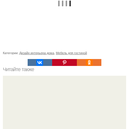
Категории:
Дизайн интерьера дома
,
Мебель для гостиной
Читайте также
Значение картина с волками. В том случае, если вы