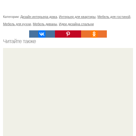
Категории:
Дизайн интерьера дома
,
Интерьер для квартиры
,
Мебель для гостиной
,
Мебель для кухни
,
Мебель диваны
,
Идеи дизайна спальни
Читайте также
Как украсить свою комнату?