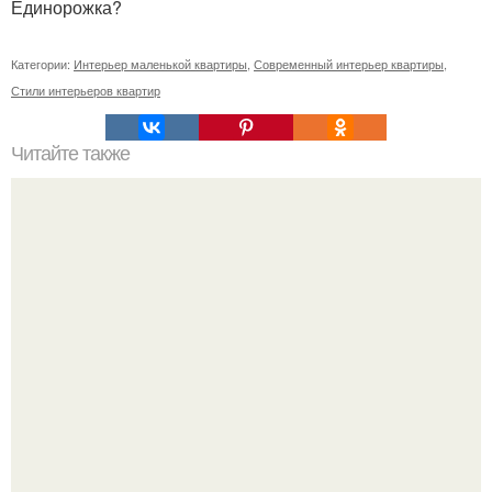
Единорожка?
Категории:
Интерьер маленькой квартиры
,
Современный интерьер квартиры
,
Стили интерьеров квартир
Читайте также
Садовая дорожка своими руками?