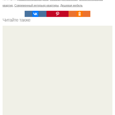
квартир
,
Современный интерьер квартиры
,
Дешевая мебель
Читайте также
Советские мебельные стенки названия. Вещи века:
советские стенки 80-х.