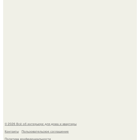
Литературная Москва. Дома - музеи писателей.
Кёнигсберг. Интерьер дома студенческого братства
"Германия".
© 2026 Всё об интерьере для дома и квартиры
Контакты
Пользовательское соглашение
Политика конфидециальности