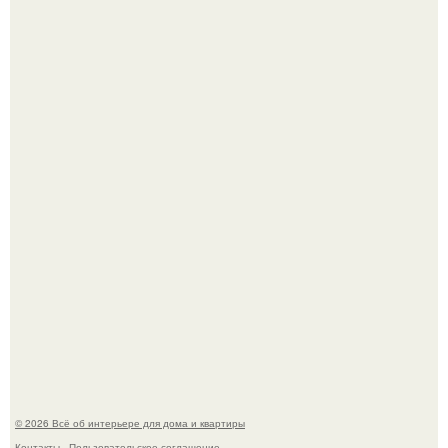
Двухкомнатная квартира в стиле сканди кинфолк и
мебелью 50-х годов в высотке на котельнической.
Это жилой комплекс в Париже, в пригороде нуази - ле -
гран.
© 2026 Всё об интерьере для дома и квартиры
Контакты
Пользовательское соглашение