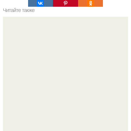
Читайте также
Значение картина с волками. В том случае, если вы
любите вышивать, то наверняка задумывались о том,
что означает та или иная вышитая вами картина.