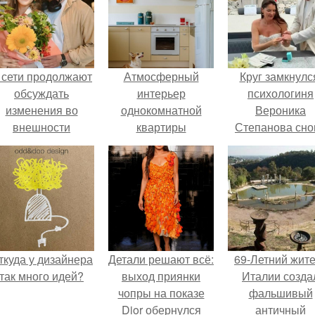
 сети продолжают
Атмосферный
Круг замкнулс
обсуждать
интерьер
психологиня
изменения во
однокомнатной
Вероника
внешности
квартиры
Степанова сно
актрисы.
площадью 33 кв.
вышла замуж 
собственног
бывшего мужа
ткуда у дизайнера
Детали решают всё:
69-Летний жит
так много идей?
выход приянки
Италии созда
чопры на показе
фальшивый
Dior обернулся
античный