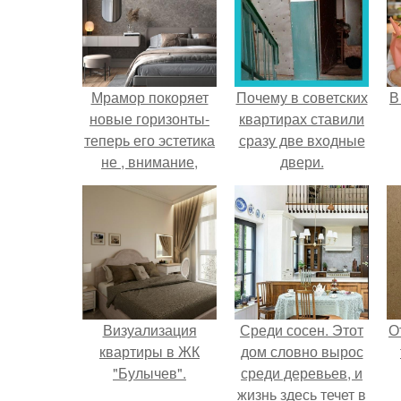
Мрамор покоряет
Почему в советских
В
новые горизонты-
квартирах ставили
теперь его эстетика
сразу две входные
не , внимание,
двери.
только в плитке и
керамограните
Kerama Marazzi, но
и на обоях.
Визуализация
Среди сосен. Этот
О
квартиры в ЖК
дом словно вырос
"Булычев".
среди деревьев, и
жизнь здесь течет в