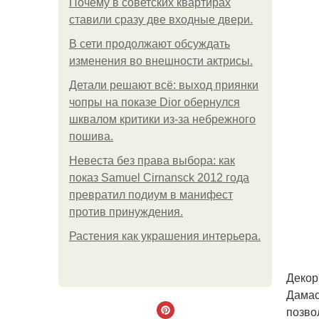
Почему в советских квартирах
ставили сразу две входные двери.
В сети продолжают обсуждать
изменения во внешности актрисы.
Детали решают всё: выход приянки
чопры на показе Dior обернулся
шквалом критики из-за небрежного
пошива.
Невеста без права выбора: как
показ Samuel Cirnansck 2012 года
превратил подиум в манифест
против принуждения.
Растения как украшения интерьера.
Декор
Дамас
позво