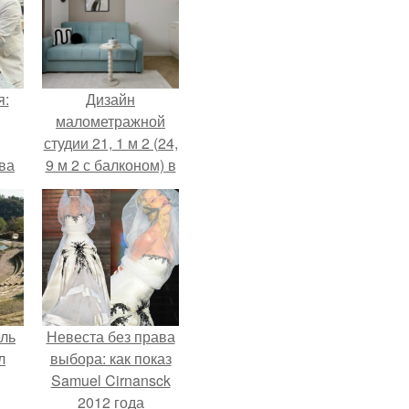
я:
Дизайн
малометражной
студии 21, 1 м 2 (24,
ва
9 м 2 с балконом) в
за
Краснодаре.
о
.
ель
Невеста без права
л
выбора: как показ
Samuel Cirnansck
2012 года