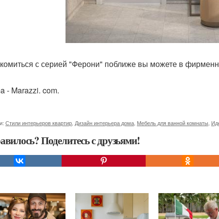
комиться с серией "Ферони" поближе вы можете в фирменн
 - Marazzi. com.
и:
Стили интерьеров квартир
,
Дизайн интерьера дома
,
Мебель для ванной комнаты
,
Ид
авилось? Поделитесь с друзьями!