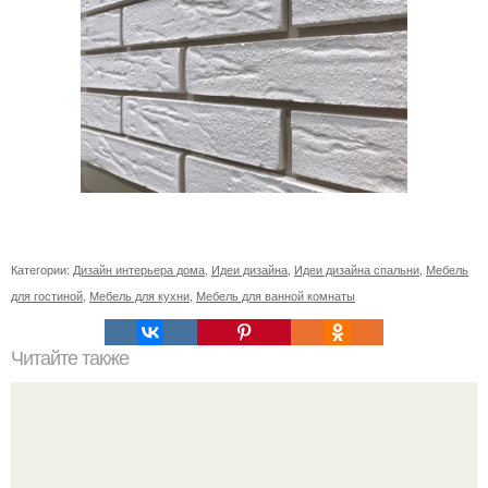
Категории:
Дизайн интерьера дома
,
Идеи дизайна
,
Идеи дизайна спальни
,
Мебель
для гостиной
,
Мебель для кухни
,
Мебель для ванной комнаты
Читайте также