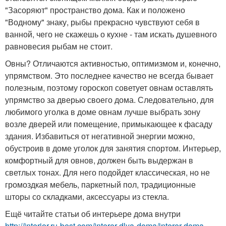
"Засоряют" пространство дома. Как и положено
"Водному" знаку, рыбы прекрасно чувствуют себя в
ванной, чего не скажешь о кухне - там искать душевного
равновесия рыбам не стоит.
Овны? Отличаются активностью, оптимизмом и, конечно,
упрямством. Это последнее качество не всегда бывает
полезным, поэтому гороскоп советует овнам оставлять
упрямство за дверью своего дома. Следовательно, для
любимого уголка в доме овнам лучше выбрать зону
возле дверей или помещение, примыкающее к фасаду
здания. Избавиться от негативной энергии можно,
обустроив в доме уголок для занятия спортом. Интерьер,
комфортный для овнов, должен быть выдержан в
светлых тонах. Для него подойдет классическая, но не
громоздкая мебель, паркетный пол, традиционные
шторы со складками, аксессуары из стекла.
Ещё читайте статьи об интерьере дома внутри
http://interior.ru-best.com/interer-dlya-doma/interer-doma-