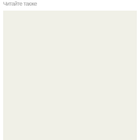
Читайте также
Ваза из бутылки. Приступаем к уроку
Детали решают всё: выход приянки чопры на показе Dior
обернулся шквалом критики из-за небрежного пошива.