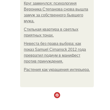
Круг замкнулся: психологиня
Вероника Степанова снова вышла
замуж за собственного бывшего
мужа.
Стильная квартира в светлых
приятных тонах.
Невеста без права выбора: как
показ Samuel Cirnansck 2012 года
превратил подиум в манифест
против принуждения.
Растения как украшения интерьера.