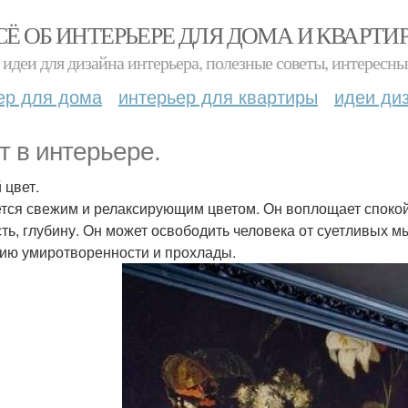
СЁ ОБ ИНТЕРЬЕРЕ ДЛЯ ДОМА И КВАРТИ
идеи для дизайна интерьера, полезные советы, интересны
ер для дома
интерьер для квартиры
идеи ди
т в интерьере.
 цвет.
тся свежим и релаксирующим цветом. Он воплощает спокой
сть, глубину. Он может освободить человека от суетливых м
хию умиротворенности и прохлады.