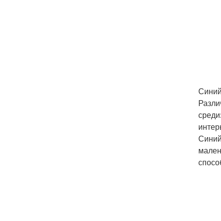
Синий
Разли
среди
интер
Синий
мален
спосо