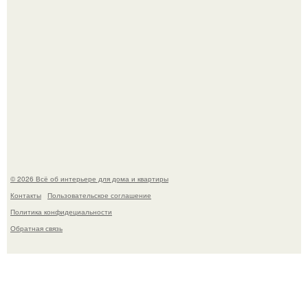
"Проиллюстрированные Люди": Томас майландер
превратил солнечные ожоги в арт - объект.
© 2026 Всё об интерьере для дома и квартиры
Контакты
Пользовательское соглашение
Политика конфидециальности
Обратная связь