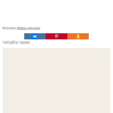
Категории:
Мебель для кухни
Читайте также
Осенние поделки для дете. Быстрые осенние поделки
для детей