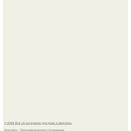
Дримскроллинг - новый формат мечтательности.
Привет всем дизайнерам интерьеров и не только!
© 2026 Всё об интерьере для дома и квартиры
Контакты
Пользовательское соглашение