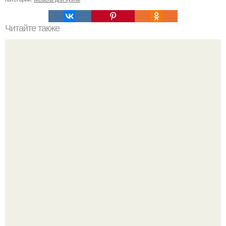
Читайте также
Как правильно обрезать герань, чтобы она пышно цвела.
В июле 1959 года в Москве, в парке "Сокольники",