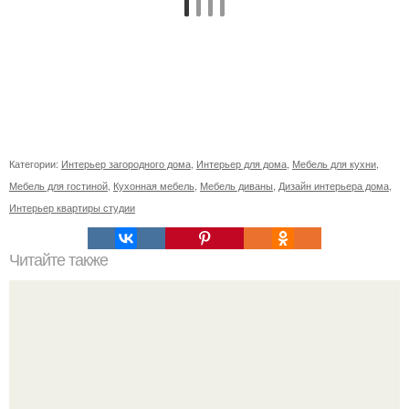
Категории:
Интерьер загородного дома
,
Интерьер для дома
,
Мебель для кухни
,
Мебель для гостиной
,
Кухонная мебель
,
Мебель диваны
,
Дизайн интерьера дома
,
Интерьер квартиры студии
Читайте также