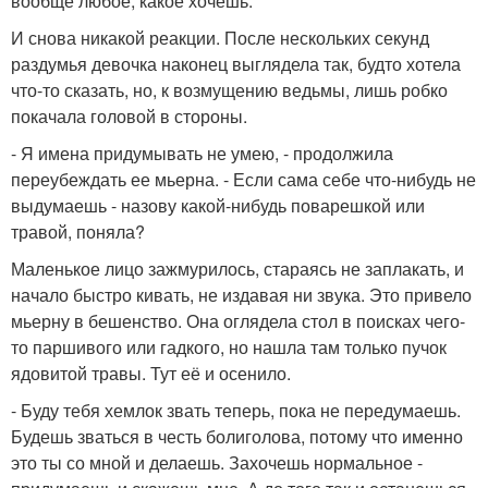
вообще любое, какое хочешь.
И снова никакой реакции. После нескольких секунд
раздумья девочка наконец выглядела так, будто хотела
что-то сказать, но, к возмущению ведьмы, лишь робко
покачала головой в стороны.
- Я имена придумывать не умею, - продолжила
переубеждать ее мьерна. - Если сама себе что-нибудь не
выдумаешь - назову какой-нибудь поварешкой или
травой, поняла?
Маленькое лицо зажмурилось, стараясь не заплакать, и
начало быстро кивать, не издавая ни звука. Это привело
мьерну в бешенство. Она оглядела стол в поисках чего-
то паршивого или гадкого, но нашла там только пучок
ядовитой травы. Тут её и осенило.
- Буду тебя хемлок звать теперь, пока не передумаешь.
Будешь зваться в честь болиголова, потому что именно
это ты со мной и делаешь. Захочешь нормальное -