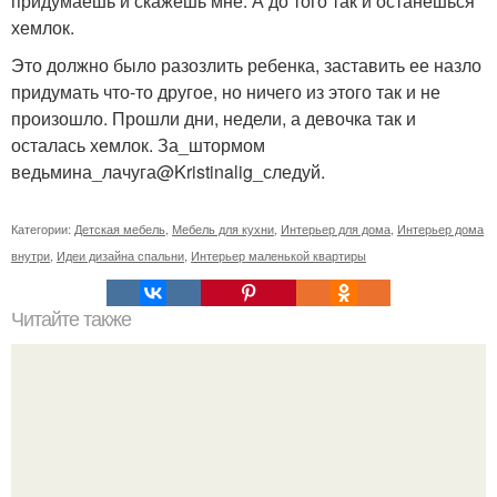
придумаешь и скажешь мне. А до того так и останешься
хемлок.
Это должно было разозлить ребенка, заставить ее назло
придумать что-то другое, но ничего из этого так и не
произошло. Прошли дни, недели, а девочка так и
осталась хемлок. За_штормом
ведьмина_лачуга@Kristinalig_следуй.
Категории:
Детская мебель
,
Мебель для кухни
,
Интерьер для дома
,
Интерьер дома
внутри
,
Идеи дизайна спальни
,
Интерьер маленькой квартиры
Читайте также