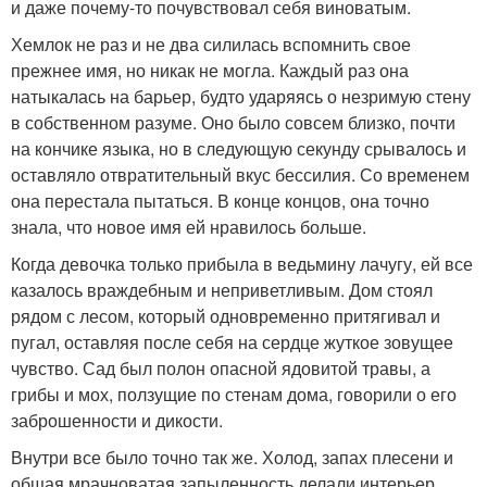
и даже почему-то почувствовал себя виноватым.
Хемлок не раз и не два силилась вспомнить свое
прежнее имя, но никак не могла. Каждый раз она
натыкалась на барьер, будто ударяясь о незримую стену
в собственном разуме. Оно было совсем близко, почти
на кончике языка, но в следующую секунду срывалось и
оставляло отвратительный вкус бессилия. Со временем
она перестала пытаться. В конце концов, она точно
знала, что новое имя ей нравилось больше.
Когда девочка только прибыла в ведьмину лачугу, ей все
казалось враждебным и неприветливым. Дом стоял
рядом с лесом, который одновременно притягивал и
пугал, оставляя после себя на сердце жуткое зовущее
чувство. Сад был полон опасной ядовитой травы, а
грибы и мох, ползущие по стенам дома, говорили о его
заброшенности и дикости.
Внутри все было точно так же. Холод, запах плесени и
общая мрачноватая запыленность делали интерьер