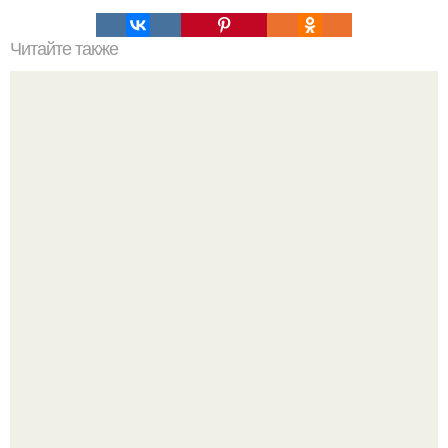
Читайте также
Ваза из бутылки. Приступаем к уроку
Невеста без права выбора: как показ Samuel Cirnansck