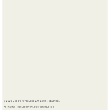
Эко - панно "Песочный Берег":
Стильная квартира в светлых приятных тонах.
© 2026 Всё об интерьере для дома и квартиры
Контакты
Пользовательское соглашение