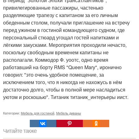
В период "Золотой Эпохи Трансатлантиков",
привилегированные пассажиры, частенько
разделяющие трапезу с капитаном за его личным
обеденным столом, получали приглашение на встречу
перед ужином в гостиной командующего судном, где
персональный стюард угощал гостей напитками и
лёгкими закусками. Мероприятия проходили нечасто,
поскольку свободным временем капитаны не
располагали. Коммодор Ф. уоотс, одно время
работавший на борту RMS "Queen Mary", иронично
говорил: "это очень удобное помещение, за
исключением того, что я никогда не нахожусь в нём
достаточно долго, чтобы в полной мере насладиться
уютом и роскошью". Титаник титаник_интерьеры иист.
Категории:
Мебель для гостиной
,
Мебель диваны
Читайте также