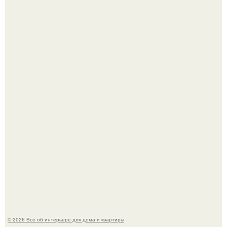
Невеста без права выбора: как показ Samuel Cirnansck
2012 года превратил подиум в манифест против
принуждения.
Сокровища из Hoff.
© 2026 Всё об интерьере для дома и квартиры