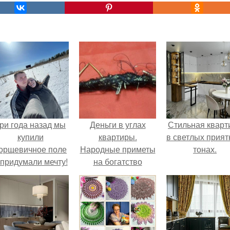
ри года назад мы
Деньги в углах
Стильная кварт
купили
квартиры.
в светлых прия
орщевичное поле
Народные приметы
тонах.
 придумали мечту!
на богатство