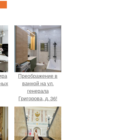
ира
Преображение в
тных
ванной на ул.
генерала
Григорова, д. 36!