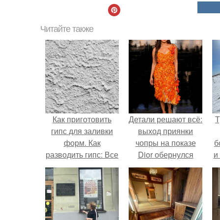
Читайте также
Как приготовить
Детали решают всё:
Т
гипс для заливки
выход приянки
форм. Как
чопры на показе
б
разводить гипс: Все
Dior обернулся
и
о приготовлении
шквалом критики
идеального
из-за небрежного
раствора
пошива.