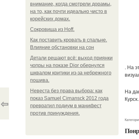
внимание, когда смотрели дорамы,
на то, как почти идеально чисто в
корейских домах.
Сокровища из Hoff.
Как поставить кровать в спальне.
Влияние обстановки на сон
Детали решают всё: выход приянки
чопры на показе Dior обернулся
. На 
шквалом критики из-за небрежного
визуа
пошива.
На да
Невеста без права выбора: как
Курск.
показ Samuel Cirnansck 2012 года
⇦
превратил подиум в манифест
против принуждения.
Категори
Понр