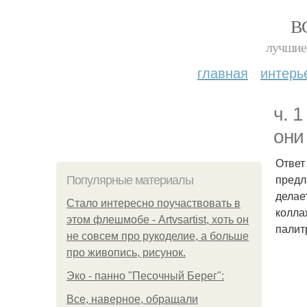
В
лучшие 
главная
интерь
ч. 
они
Ответ
предл
Популярные материалы
делае
Стало интересно поучаствовать в
колла
этом флешмобе - Artvsartist, хоть он
палит
не совсем про рукоделие, а больше
про живопись, рисунок.
Эко - панно "Песочный Берег":
Все, наверное, обращали