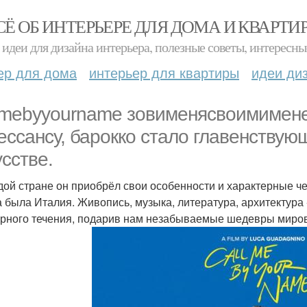
СЁ ОБ ИНТЕРЬЕРЕ ДЛЯ ДОМА И КВАРТИ
идеи для дизайна интерьера, полезные советы, интересны
ер для дома
интерьер для квартиры
идеи ди
lmebyyourname зовименясвоимимене
ессансу, барокко стало главенству
усстве.
дой стране он приобрёл свои особенности и характерные ч
а была Италия. Живопись, музыка, литература, архитектура 
урного течения, подарив нам незабываемые шедевры миров