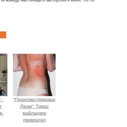
 -
"Проиллюстрированные
т
Люди": Томас
и.
майландер
превратил
солнечные ожоги в