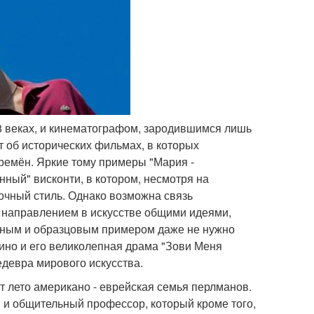
18 веках, и кинематографом, зародившимся лишь
т об исторических фильмах, в которых
ремён. Яркие тому примеры "Мария -
нный" висконти, в котором, несмотря на
очный стиль. Однако возможна связь
" направлением в искусстве общими идеями,
чным и образцовым примером даже не нужно
ньино и его великолепная драма "Зови Меня
едевра мирового искусства.
т лето американо - еврейская семья перлманов.
й и общительный профессор, который кроме того,