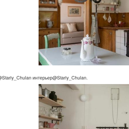
Stariy_Chulan интерьер@Stariy_Chulan.