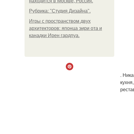
находится в Москве, Россия.
Рубрика: "Студия Дизайна".
Игры с пространством двух
архитекторов: японца эири ота и
канадки Ирен гардпуа.
. Ник
кухня
реста