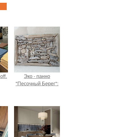
ff.
Эко - панно
"Песочный Берег":