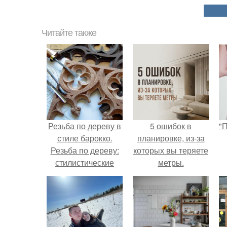
Читайте также
Резьба по дереву в
5 ошибок в
"
стиле барокко.
планировке, из-за
Резьба по дереву:
которых вы теряете
стилистические
метры.
направления и
с
характерные узоры.