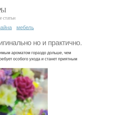
РЫ
е статьи
зайна
мебель
ригинально но и практично.
оримым ароматом гораздо дольше, чем
ребует особого ухода и станет приятным