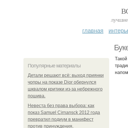
В
лучшие 
главная
интерь
Бук
Такой
тради
Популярные материалы
напом
Детали решают всё: выход приянки
чопры на показе Dior обернулся
шквалом критики из-за небрежного
пошива.
Невеста без права выбора: как
показ Samuel Cirnansck 2012 года
превратил подиум в манифест
против принуждения.