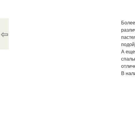
Более
разли
⇦
пасте
подой
А еще
спаль
отлич
В нал