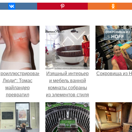
Проиллюстрированные
Изящный интерьер
Сокровища из Ho
Люди": Томас
и мебель ванной
майландер
комнаты собраны
превратил
из элементов стиля
олнечные ожоги в
"Русское Узорочье"
арт - объект.
Xvii век.