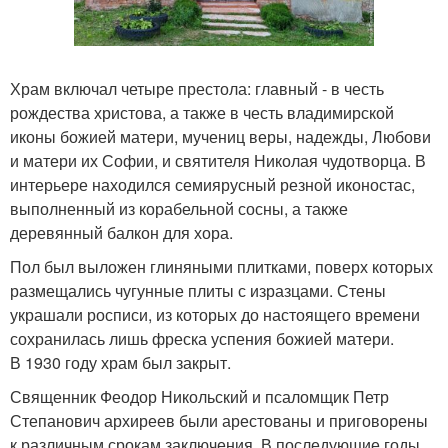
Храм включал четыре престола: главный - в честь
рождества христова, а также в честь владимирской
иконы божией матери, мучениц веры, надежды, Любови
и матери их Софии, и святителя Николая чудотворца. В
интерьере находился семиярусный резной иконостас,
выполненный из корабельной сосны, а также
деревянный балкон для хора.
Пол был выложен глиняными плитками, поверх которых
размещались чугунные плиты с изразцами. Стены
украшали росписи, из которых до настоящего времени
сохранилась лишь фреска успения божией матери.
В 1930 году храм был закрыт.
Священник Феодор Никольский и псаломщик Петр
Степанович архиреев были арестованы и приговорены
к различным срокам заключения. В последующие годы