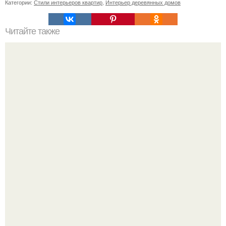
Категории:
Стили интерьеров квартир
,
Интерьер деревянных домов
Читайте также
Резьба по дереву в стиле барокко. Резьба по дереву:
стилистические направления и характерные узоры.