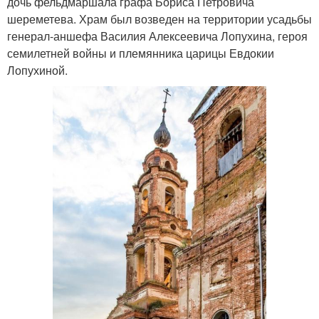
дочь фельдмаршала графа Бориса Петровича
шереметева. Храм был возведен на территории усадьбы
генерал-аншефа Василия Алексеевича Лопухина, героя
семилетней войны и племянника царицы Евдокии
Лопухиной.