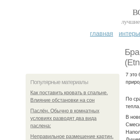
В
лучшие 
главная
интерь
Бра
(Etn
7 это
приро
Популярные материалы
Как поставить кровать в спальне.
По ср
Влияние обстановки на сон
тепла
Паслён. Обычно в комнатных
В нов
условиях разводят два вида
Смеси
паслена:
Напол
Неправильное размещение картин.
Душев