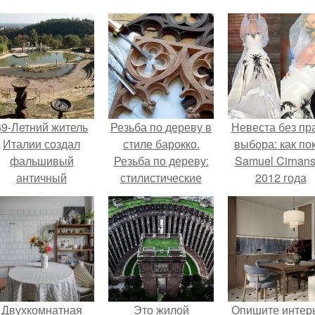
69-Летний житель
Резьба по дереву в
Невеста без пр
Италии создал
стиле барокко.
выбора: как по
фальшивый
Резьба по дереву:
Samuel Cirnan
античный
стилистические
2012 года
амфитеатр и
направления и
превратил под
долгое время
характерные узоры.
в манифест про
успешно выдавал
принуждения
его за настоящее
историческое
наследие.
Двухкомнатная
Это жилой
Опишите интер