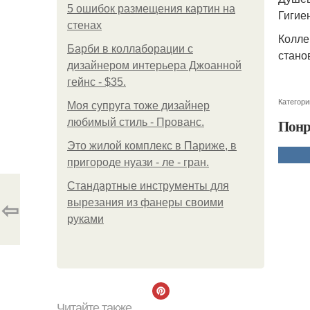
5 ошибок размещения картин на
Гигие
стенах
Колле
Барби в коллаборации с
стано
дизайнером интерьера Джоанной
гейнс - $35.
Категори
Моя супруга тоже дизайнер
Понр
любимый стиль - Прованс.
Это жилой комплекс в Париже, в
пригороде нуази - ле - гран.
Стандартные инструменты для
⇦
вырезания из фанеры своими
руками
Читайте также