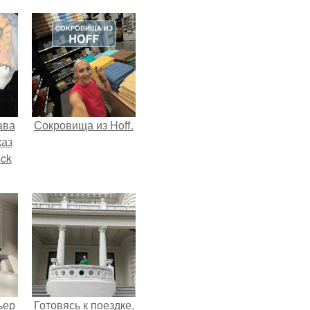
ава
Сокровища из Hoff.
каз
sck
иум
тив
.
ьер
Готовясь к поездке,