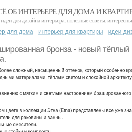
СЁ ОБ ИНТЕРЬЕРЕ ДЛЯ ДОМА И КВАРТИ
идеи для дизайна интерьера, полезные советы, интересны
ер для дома
интерьер для квартиры
идеи ди
шированная бронза - новый тёплый 
a.
 более сложный, насыщенный оттенок, который особенно кр
дными материалами, тёплым светом и спокойной архитекту
авнению с мягким и светлым настроением брашированного 
.
ом цвете в коллекции Этна (Etna) представлены все уже зн
тели для раковины и ванны.
ьные смесители.
ые стойки и комплекты.