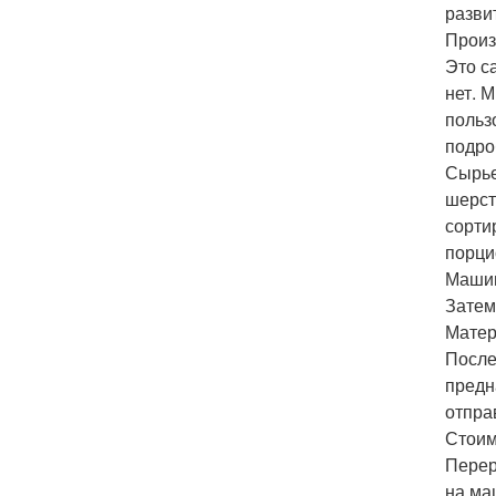
разви
Произ
Это с
нет. 
польз
подро
Сырье
шерст
сорти
порци
Машин
Затем
Матер
После
предн
отпра
Стоим
Перер
на ма