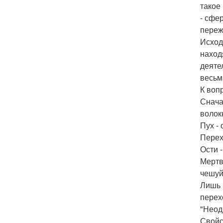
такое
- сфе
переж
Исход
наход
деяте
весьм
К воп
Снача
волок
Пух -
Перех
Ости 
Мертв
чешуй
Лишь 
перех
"Неод
Свойс