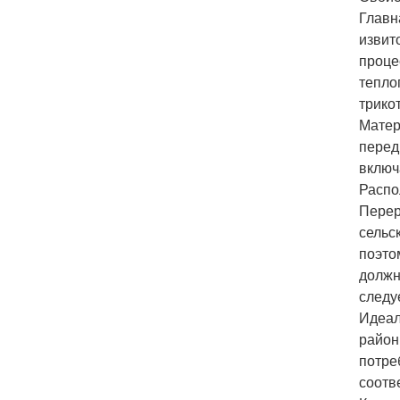
Главн
извит
проце
тепло
трико
Матер
перед
включ
Распо
Перер
сельс
поэто
должн
следу
Идеал
район
потре
соотв