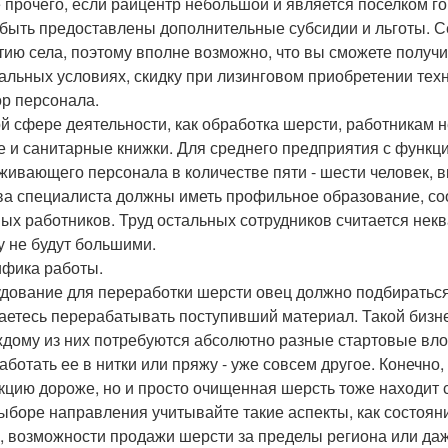
 прочего, если райцентр небольшой и является поселком го
 быть предоставлены дополнительные субсидии и льготы. 
тию села, поэтому вполне возможно, что вы сможете получ
альных условиях, скидку при лизинговом приобретении техн
р персонала.
ой сфере деятельности, как обработка шерсти, работникам 
е и санитарные книжки. Для среднего предприятия с функц
живающего персонала в количестве пяти - шести человек, в
ва специалиста должны иметь профильное образование, соот
ых работников. Труд остальных сотрудников считается нек
у не будут большими.
фика работы.
дование для переработки шерсти овец должно подбираться в
аетесь перерабатывать поступивший материал. Такой бизне
ждому из них потребуются абсолютно разные стартовые влож
аботать ее в нитки или пряжу - уже совсем другое. Конечно
кцию дороже, но и просто очищенная шерсть тоже находит с
ыборе направления учитывайте такие аспекты, как состоян
, возможности продажи шерсти за пределы региона или даж