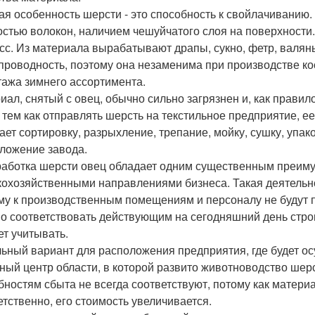
ая особенность шерсти - это способность к свойлачиванию.
остью волокон, наличием чешуйчатого слоя на поверхности
сс. Из материала вырабатывают драпы, сукно, фетр, валян
проводность, поэтому она незаменима при производстве ко
тажа зимнего ассортимента.
иал, снятый с овец, обычно сильно загрязнен и, как правил
 тем как отправлять шерсть на текстильное предприятие, 
ает сортировку, разрыхление, трепание, мойку, сушку, упако
ложение завода.
аботка шерсти овец обладает одним существенным преим
кохозяйственными направлениями бизнеса. Такая деятельн
му к производственным помещениям и персоналу не будут 
о соответствовать действующим на сегодняшний день строи
ет учитывать.
ьный вариант для расположения предприятия, где будет ос
ный центр области, в которой развито животноводство ше
бностям сбыта не всегда соответствуют, потому как материа
етственно, его стоимость увеличивается.