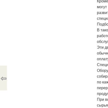
Кроме
могут
разви
специ
Подбо
В так
работ
обслу
Эти д
обычн
оплат
Специ
Обору
⇦
собир
по ка
перер
проду
При в
сырья