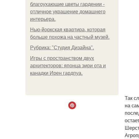
благоухающие цветы гардении -
отличное украшение домашнего
интерьера.
Нью-йоркская квартира, которая
больше похожа на частный музей.
Рубрика: "Студия Дизайна".
Игры с пространством двух
архитекторов: японца эири ота и
канадки Ирен гардпуа.
Так с
на са
после
остае
Шерст
Агроп