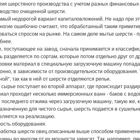
тия шерстяного производства с учетом разных финансовых
водство очищенной шерсти.
амый недорогой вариант капиталовложений. Не надо при это
Многие ошибочно считают, что обработанный таким примити
оваться спросом на рынке. На самом деле мытье шерсти - 
бнее.
, поступающее на завод, сначала принимается и классифиц
ь разделяется по сортам, которые потом отдельно друг от 
ровки материал в специальную загрузочную машину попадае
онно, в зависимости от производительности оборудования
ой", так как в ней от шерсти отделяются репьи.
 сырье поступает во второй аппарат, где происходит раздир
иал проходит несколько иммерсионных ванн - баков с водой
 последнего отжима через загрузочную машину, такую же, 
азначенную для чистого сырья, шерсть подается в сушильн
вляется на реализацию.
ость оборудования.
аботка шерсти овец описанным выше способом применения
шины во многом от их мощности зависят. Так, например, л