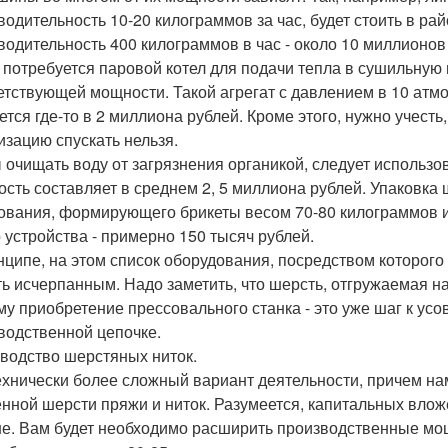
водительность 10-20 килограммов за час, будет стоить в ра
водительность 400 килограммов в час - около 10 миллионов
 потребуется паровой котел для подачи тепла в сушильну
етствующей мощности. Такой агрегат с давлением в 10 атм
ется где-то в 2 миллиона рублей. Кроме этого, нужно учесть
изацию спускать нельзя.
 очищать воду от загрязнения органикой, следует использ
ость составляет в среднем 2, 5 миллиона рублей. Упаковка
ования, формирующего брикеты весом 70-80 килограммов и
о устройства - примерно 150 тысяч рублей.
нципе, на этом список оборудования, посредством которог
ть исчерпанным. Надо заметить, что шерсть, отгружаемая н
му приобретение прессовального станка - это уже шаг к ус
водственной цепочке.
водство шерстяных ниток.
ехнически более сложный вариант деятельности, причем нам
нной шерсти пряжи и ниток. Разумеется, капитальных влож
е. Вам будет необходимо расширить производственные мощн