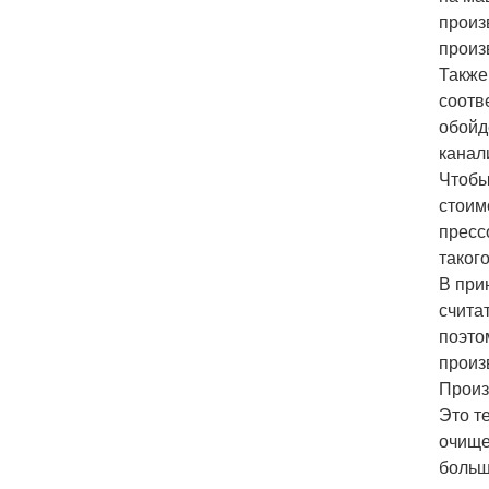
произ
произ
Также
соотв
обойд
канал
Чтобы
стоим
пресс
таког
В при
счита
поэто
произ
Произ
Это т
очище
больш