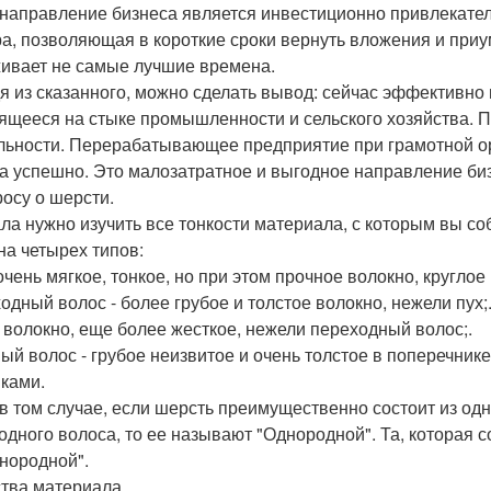
 направление бизнеса является инвестиционно привлекате
ра, позволяющая в короткие сроки вернуть вложения и приу
ивает не самые лучшие времена.
я из сказанного, можно сделать вывод: сейчас эффективно 
ящееся на стыке промышленности и сельского хозяйства. Пе
льности. Перерабатывающее предприятие при грамотной о
а успешно. Это малозатратное и выгодное направление би
росу о шерсти.
ла нужно изучить все тонкости материала, с которым вы со
на четырех типов:
 очень мягкое, тонкое, но при этом прочное волокно, круглое
одный волос - более грубое и толстое волокно, нежели пух;
- волокно, еще более жесткое, нежели переходный волос;.
ый волос - грубое неизвитое и очень толстое в поперечни
ками.
в том случае, если шерсть преимущественно состоит из одн
одного волоса, то ее называют "Однородной". Та, которая 
нородной".
тва материала.