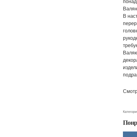
понад
Валян
В нас
перер
голов
рукод
требу
Валяю
декор
издел
подра
Смотр
Категори
Понр