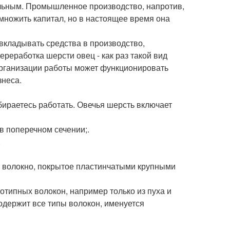
льным. Промышленное производство, напротив,
множить капитал, но в настоящее время она
вкладывать средства в производство,
реработка шерсти овец - как раз такой вид
рганизации работы может функционировать
знеса.
бираетесь работать. Овечья шерсть включает
 в поперечном сечении;.
.
ке волокно, покрытое пластинчатыми крупными
отипных волокон, например только из пуха и
содержит все типы волокон, именуется