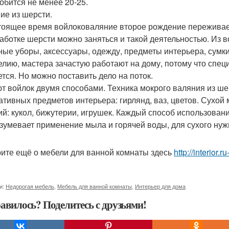
обится не менее 20-25.
ие из шерсти.
тоящее время войлоковаляние второе рождение переживае
аботке шерсти можно заняться и такой деятельностью. Из в
ные уборы, аксессуары, одежду, предметы интерьера, сумки,
елию, мастера зачастую работают на дому, потому что спец
ется. Но можно поставить дело на поток.
т войлок двумя способами. Техника мокрого валяния из ше
ативных предметов интерьера: гирлянд, ваз, цветов. Сухой
ий: кукол, бижутерии, игрушек. Каждый способ использован
зумевает применение мыла и горячей воды, для сухого нуж
ите ещё о мебели для ванной комнаты здесь
http://interio
и:
Недорогая мебель
,
Мебель для ванной комнаты
,
Интерьер для дома
авилось? Поделитесь с друзьями!