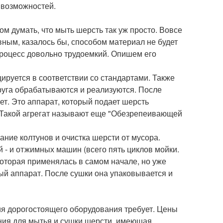
 возможностей.
м думать, что мыть шерсть так уж просто. Вовсе
вным, казалось бы, способом материал не будет
процесс довольно трудоемкий. Опишем его
ируется в соответствии со стандартами. Также
друга обрабатываются и реализуются. После
т. Это аппарат, который подает шерсть
. Такой агрегат называют еще "Обезрепеивающей
ание колтунов и очистка шерсти от мусора.
 - и отжимных машин (всего пять циклов мойки.
которая применялась в самом начале, но уже
ый аппарат. После сушки она упаковывается и
 дорогостоящего оборудования требует. Цены
иния для мытья и сушки шерсти, имеющая