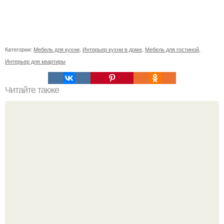
Категории:
Мебель для кухни
,
Интерьер кухни в доме
,
Мебель для гостиной
,
Интерьер для квартиры
Читайте также
Как приготовить гипс для заливки форм. Как разводить
гипс: Все о приготовлении идеального раствора