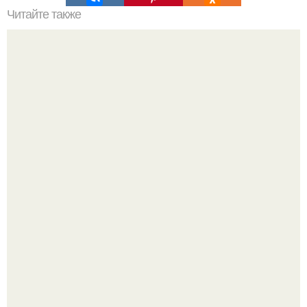
Читайте также
Приближаются долгожданные выходные, а значит, пора
узнать о самых ярких событиях субботы и воскресенья.
Привет всем дизайнерам интерьеров и не только!