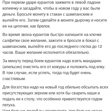
При первом ударе курантов зажмите в левой ладони
копеечку и загадайте, чтобы в новом году у вас были
деньги. Бросьте монету в стакан с шампанским и
выпейте его. Затем сделайте в монете дырочку и носите
ее на цепочке, как брелок.
Во время звона курантов быстро напишите на клочке
салфетки свое желание, зажгите и бросьте в бокал с
шампанским, выпейте его до последнего глотка до 12
часов. Ваше желание исполнится обязательно.
За минуту перед боем курантов надо взять мандарин
(апельсин) очистить его от кожуры и положить под елку.
В том случае, если успеть, тогда год будет очень
счастливым.
Для богатства надо на новый год обильно обсыпать всех
присутствующих зерном или хотя бы сварить каши и
подать ее к столу, что особенно приветствуется годом
петуха.
Чем больше людей вы поздравите, тем больше удачи