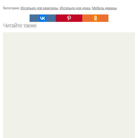
Категории:
Интерьер для квартиры
,
Интерьер для дома
,
Мебель диваны
Читайте также
У нас в питере 26 самых интересных мест для
фотосессий.