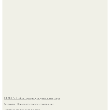
Сокровища из Hoff.
Эко - панно "Песочный Берег":
© 2026 Всё об интерьере для дома и квартиры
Контакты
Пользовательское соглашение
Политика конфидециальности