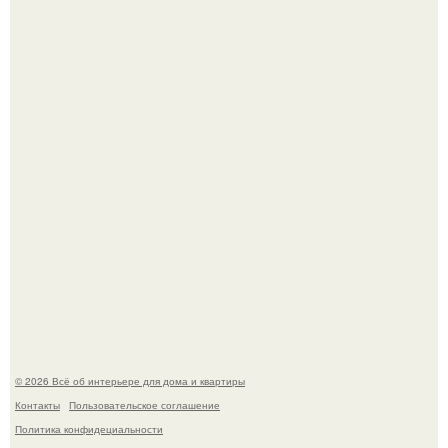
Невеста без права выбора: как показ Samuel Cirnansck
2012 года превратил подиум в манифест против
принуждения.
Эко - панно "Песочный Берег":
© 2026 Всё об интерьере для дома и квартиры
Контакты
Пользовательское соглашение
Политика конфидециальности