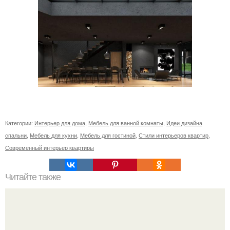
Категории:
Интерьер для дома
,
Мебель для ванной комнаты
,
Идеи дизайна
спальни
,
Мебель для кухни
,
Мебель для гостиной
,
Стили интерьеров квартир
,
Современный интерьер квартиры
Читайте также