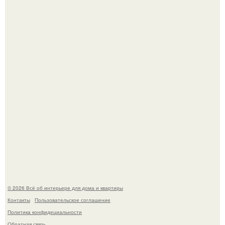
5 ошибок в планировке, из-за которых вы теряете метры.
"Проиллюстрированные Люди": Томас майландер
превратил солнечные ожоги в арт - объект.
© 2026 Всё об интерьере для дома и квартиры
Контакты
Пользовательское соглашение
Политика конфидециальности
Обратная связь