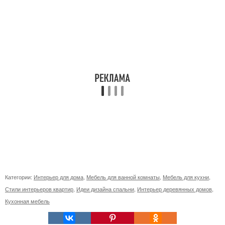
Категории:
Интерьер для дома
,
Мебель для ванной комнаты
,
Мебель для кухни
,
Стили интерьеров квартир
,
Идеи дизайна спальни
,
Интерьер деревянных домов
,
Кухонная мебель