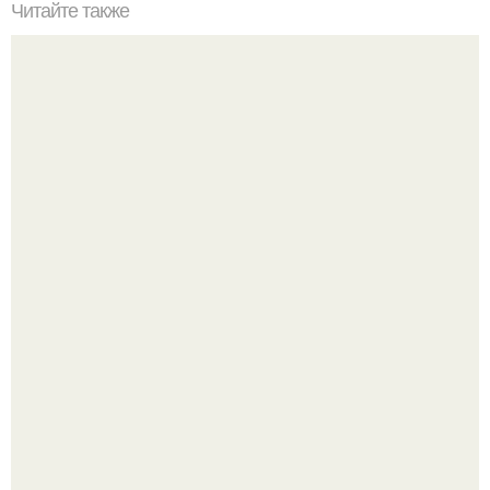
Читайте также
С наступление холодов хочется сделать интерьер
теплее не только в визуальном плане.
Маленькая, но практичная квартира у моря 48 кв.