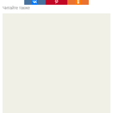
Читайте также
Советские мебельные стенки названия. Вещи века:
советские стенки 80-х.
Культурный код. Можно сделать красивый интерьер