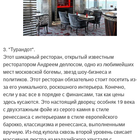
3. "Турандот".
Этот шикарный ресторан, открытый известным
ресторатором Андреем деллосом, одно из любимейших
мест московской богемы, звезд шоу-бизнеса и
политиков. Этот ресторан обязательно стоит посетить из-
за его уникального, роскошного интерьера. Конечно,
если у вас все в порядке с финансами, так как цены
здесь кусаются. Это настоящий дворец: особняк 19 века
с двухэтажным фойе из серого камня в стиле
ренессанса с интерьерами в стиле европейского
барокко, классицизма и ренессанса, выполненными
вручную. Из-под купола сквозь второй уровень свисает
массивная люстра из малазийского хрусталя с