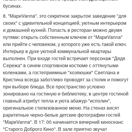
бусинах.
8. "МариVanna". это секретное закрытое заведение "для
своих" с удивительной концепцией, уютным интерьером
и домашней кухней. Попасть в ресторан можно двумя
путями: открыть собственным ключом от "МариVanna"
или прийти с человеком, у которого уже есть такой ключ.
Интерьер в духе уютной коммунальной квартиры
выполнен. При входе гостей встречает персонаж "Дядя
Сережа" в синем спортивном костюме с оттянутыми
коленками, а гостеприимные "хозяюшки" Светлана и
Кристина всегда заботливо проводят за столик и помогут
при выборе блюда. Все пространство условно
зонировано на гостиную и библиотеку, в центре гостиной
главный атрибут тепла и уюта абажур-"исполин",
оригинальное стилизованное меню. На стенах висят
раритетные черно-белые детские фотографии гостей
"МариVanna". В 17: 00 начинается вечерний киносеанс
"Старого Доброго Кино". В зале приятно звучат