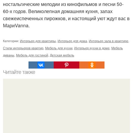
ностальгические мелодии из кинофильмов и песни 50-
60-х годов. Великолепная домашняя кухня, запах
свежеиспеченных пирожков, и настоящий уют ждут вас в
МариVanna.
Категории:
Интерьер для квартиры
,
Интерьер для дома
,
Интерьер зала в квартире
,
Стили интерьеров квартир
,
Мебель для кухни
,
Интерьер кухни в доме
,
Мебель
диваны
,
Мебель для гостиной
,
Детская мебель
Читайте также
Установка новых подоконников.