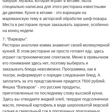
бабуши. Музыка, которая играет в кетаме, была
специально написана для этого ресторана известными
ди-джеями. Кухня в кетаме - это вариации на
марокканскую тему в авторской обработке шеф-повара.
Места в ресторане лучше заказывать заранее, особенно
на конец недели.
7. "Варвары".
Ресторан анатолия комма знаменит своей молекулярной
кухней. В этом ресторане не просто готовят еду, здесь
играют гастрономические спектакли. Меню в привычном
его понимании здесь нет, поэтому выбирать и
заказывать блюда невозможно. Программка, как в
театре, информирует о порядке следования блюд. А
заплатить за это представление придется 7500 рублей.
Фишка "Ваrваров" - это русские продукты,
приготовленные по последнему слову высокой кухни.
Здесь вы отведаете жидкий хлеб, твердое подсолнечное
масло, печеный картофель в виде шероховатой морской
гальки и свекольный сок в прозрачных драгоценных