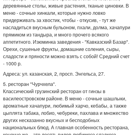
деревянные столы, живые растения, тканые циновки. В
меню - сочные хинкали, которые нужно ловко
придерживать за хвостик, чтобы - откусив, - тут же
насладиться вкусным бульоном, пхали, долма, хачапури
прямиком из тандыра, и много прочего всякого
аппетитного. Изюминка заведения - "Кавказский Базар".
Орехи, сушеные фрукты, домашние соления, сыры,
сладости и пряности можно взять с собой! Средний счет
- 1000 р.
Адреса: ул. казанская, 2, просп. Энгельса, 27.
5. ресторан "Чурчхела".
Классический грузинский ресторан от гинзы в
василеостровском районе. В меню - сочные шашлыки,
ароматные хачапури, любимый харчо, кебабы, а также
цыплята табака, лобио, чебуреки, пахлава и множество
других несказанно вкусных и бесподобных
национальных блюд. А главная особенность ресторана,
конечно же, - это десять видов любимого сладкого