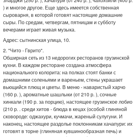
эларджи (250 р. ), хачапури (от 240 р. ), чахохбили (400 р.
) и многое другое. Еще здесь имеется собственная
сыроварня, в которой готовят настоящие домашние
сыры. По средам, четвергам, пятницам и субботу
вечерами играет живая музыка.
Адрес: сытнинская улица, 10.
2. "Чито - Гврито".
Обширная сеть из 13 недорогих ресторанов грузинской
кухни. В каждом ресторане создана атмосфера
национального колорита: на полках стоят банки с
домашними соленьями и вареньем, стены украшает
вьющийся плющ и цветы. В меню - наваристый харчо
(160 р. ), ароматные шашлыки (от 210 р. ), сочные
хинкали (190 р. за порцию), настоящее грузинское лобио
(210 р. . среди хитов - блюда в кецах (особой глиняной
сковороде: оджахури, кучмачи, жареный сулугуни. И
наконец, настоящее раздолье поклонникам хачапури: их
готовят в торне (глиняная кувшинообразная печь) и