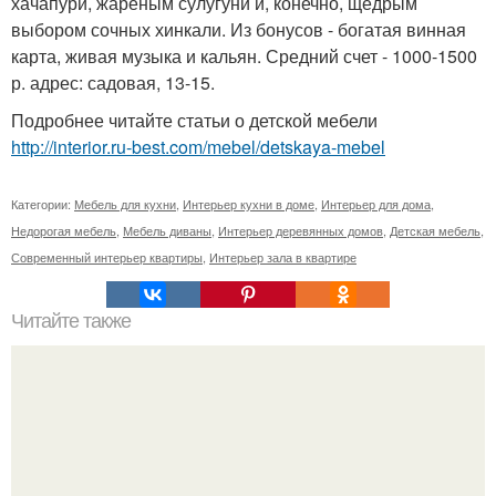
хачапури, жареным сулугуни и, конечно, щедрым
выбором сочных хинкали. Из бонусов - богатая винная
карта, живая музыка и кальян. Средний счет - 1000-1500
р. адрес: садовая, 13-15.
Подробнее читайте статьи о детской мебели
http://interior.ru-best.com/mebel/detskaya-mebel
Категории:
Мебель для кухни
,
Интерьер кухни в доме
,
Интерьер для дома
,
Недорогая мебель
,
Мебель диваны
,
Интерьер деревянных домов
,
Детская мебель
,
Современный интерьер квартиры
,
Интерьер зала в квартире
Читайте также