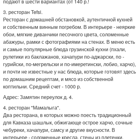
подают в шести вариантах (от 140 р.!
3. ресторан Tefsi.
Ресторан с домашней обстановкой, аутентичной кухней
и собственным винным погребом. В интерьере - неяркие
обои, мягкие диванчики песочного цвета, соломенные
абажуры, рамки с фотографиями на стенах. В меню есть
и самые популярные блюда грузинской кухни (пхали,
рулетики из баклажанов, хачапури по-аджарски, по -
гурийски, по-мегрельски и по-имеретински, лобио, харчо),
и почти не известные у нас блюда, которые готовят здесь
по домашним рецептам, и мясо из собственной
коптильни. Средний счет - 1000 р.
Адрес: Замятин переулок д. 4.
4. ресторан "Мамалыга".
Два ресторана, в которых можно поесть традиционный
для Кавказа шашлык, обжигающе острое харчо, сочные
чебуреки, хачапури, самсу и другие вкусности. В
интерьере - соломенные кресла, стены из плетенки,