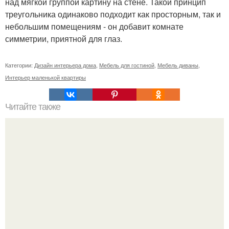
над мягкой группой картину на стене. Такой принцип
треугольника одинаково подходит как просторным, так и
небольшим помещениям - он добавит комнате
симметрии, приятной для глаз.
Категории:
Дизайн интерьера дома
,
Мебель для гостиной
,
Мебель диваны
,
Интерьер маленькой квартиры
Читайте также
Среди гор абруццо находится поселок, имеющий
название Santo Stefano di Sessanio, при этом высота его
над уровнем моря равняется 1250 метров.