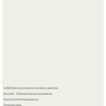
Стало интересно поучаствовать в этом флешмобе -
Artvsartist, хоть он не совсем про рукоделие, а больше
про живопись, рисунок.
Моё знакомство с михайловским замком - и я в восторге!
© 2026 Всё об интерьере для дома и квартиры
Контакты
Пользовательское соглашение
Политика конфидециальности
Обратная связь