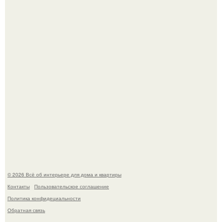
Сокровища из Hoff.
Эко - панно "Песочный Берег":
© 2026 Всё об интерьере для дома и квартиры
Контакты
Пользовательское соглашение
Политика конфидециальности
Обратная связь