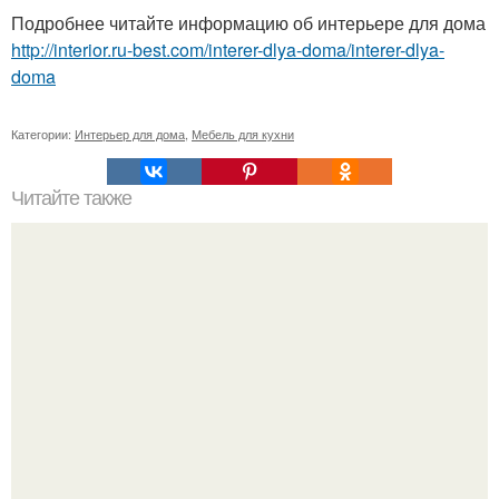
Подробнее читайте информацию об интерьере для дома
http://interior.ru-best.com/interer-dlya-doma/interer-dlya-
doma
Категории:
Интерьер для дома
,
Мебель для кухни
Читайте также
Суперяхта J'ADE с плавучим гаражом.