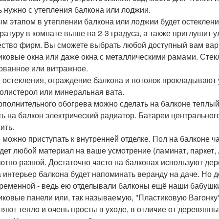
ь нужно с утепления балкона или лоджии.
м этапом в утеплении балкона или лоджии будет остекление
ратуру в комнате выше на 2-3 градуса, а также приглушит
ство фирм. Вы сможете выбрать любой доступный вам вар
иковые окна или даже окна с металлическими рамами. Стек
ованное или витражное.
 остекления, ограждение балкона и потолок прокладывают 
олистерол или минеральная вата.
ополнительного обогрева можно сделать на балконе теплый 
ть на балкон электрический радиатор. Батареи центральног
ить.
 можно приступать к внутренней отделке. Пол на балконе ч
дет любой материал на ваше усмотрение (ламинат, паркет, 
ютно разной. Достаточно часто на балконах используют дер
 а интерьер балкона будет напоминать веранду на даче. Но
ременной - ведь ею отделывали балконы ещё наши бабушки
иковые панели или, так называемую, "Пластиковую Вагонку"
няют тепло и очень просты в уходе, в отличие от деревянн