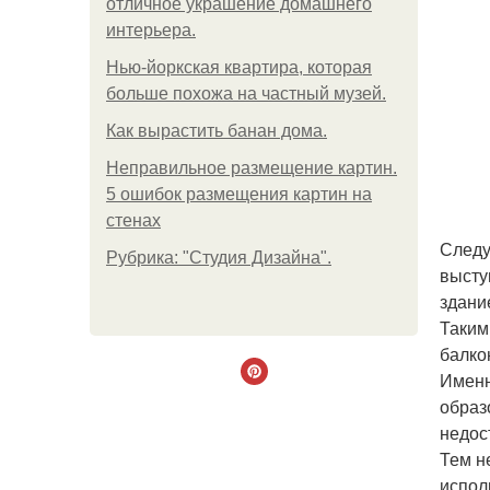
отличное украшение домашнего
интерьера.
Нью-йоркская квартира, которая
больше похожа на частный музей.
Как вырастить банан дома.
Неправильное размещение картин.
5 ошибок размещения картин на
стенах
Следу
Рубрика: "Студия Дизайна".
высту
здани
Таким
балко
Именн
образ
недос
Тем н
испол