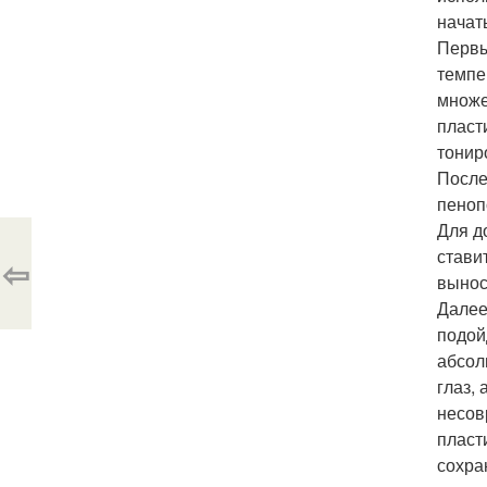
начат
Первы
темпе
множе
пласт
тонир
После
пеноп
Для д
стави
⇦
вынос
Далее
подой
абсол
глаз,
несов
пласт
сохра