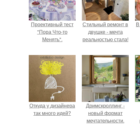
Проективный тест
Стильный ремонт в
В
"Пора Что-то
двушке - мечта
Менять".
реальностью стала!
Откуда у дизайнера
Дримскроллинг -
так много идей?
новый формат
мечтательности.