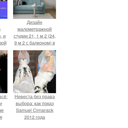
Дизайн
о
малометражной
, и
студии 21, 1 м 2 (24,
зой
9 м 2 с балконом) в
ы.
Краснодаре.
всё:
Невеста без права
и
выбора: как показ
зе
Samuel Cirnansck
я
2012 года
ки
превратил подиум