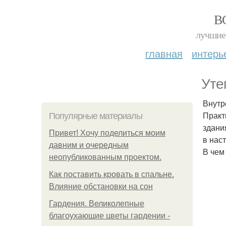
В
лучшие 
главная
интерь
Уте
Внутр
Практ
Популярные материалы
здани
Привет! Хочу поделиться моим
в нас
давним и очередным
В чем
неопубликованным проектом.
Как поставить кровать в спальне.
Влияние обстановки на сон
Гардения. Великолепные
благоухающие цветы гардении -