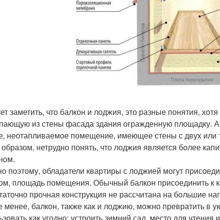
ет заметить, что балкон и лоджия, это разные понятия, хот
пающую из стены фасада здания огражденную площадку. А 
е, неотапливаемое помещение, имеющее стены с двух или т
 образом, нетрудно понять, что лоджия является более кап
ном.
о поэтому, обладатели квартиры с лоджией могут присоедин
ом, площадь помещения. Обычный балкон присоединить к к
таточно прочная конструкция не рассчитана на большие наг
е менее, балкон, также как и лоджию, можно превратить в 
ьзовать как угодно: устроить зимний сад, место для чтения