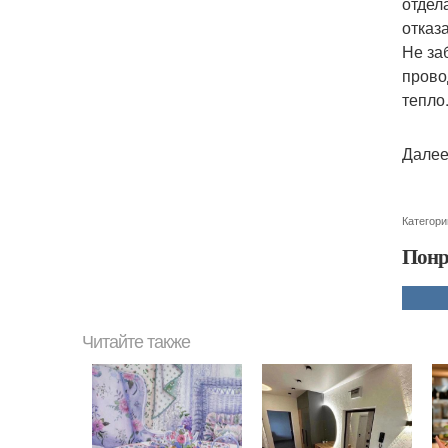
отдел
отказа
Не за
прово
тепло
Далее
Категори
Понр
Читайте также