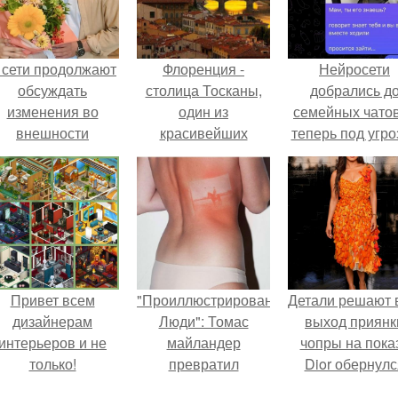
 сети продолжают
Флоренция -
Нейросети
обсуждать
столица Тосканы,
добрались д
изменения во
один из
семейных чатов
внешности
красивейших
теперь под угро
актрисы.
городов Италии и
мамины нерв
"Культурная
Столица Европы".
Привет всем
"Проиллюстрированные
Детали решают 
дизайнерам
Люди": Томас
выход приянк
интерьеров и не
майландер
чопры на пока
только!
превратил
Dior обернулс
солнечные ожоги в
шквалом крити